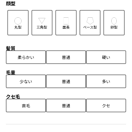
顔型
丸型
三角型
面長
ベース型
卵型
髪質
柔らかい
普通
硬い
毛量
少ない
普通
多い
クセ毛
直毛
普通
クセ