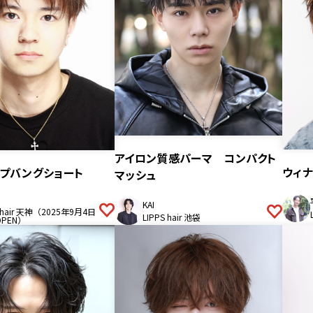
アイロン質感パーマ コンパクト
ウィ
プバングショート
マッシュ
KAI
S hair 天神（2025年9月4日
LIPPS hair 池袋
OPEN）