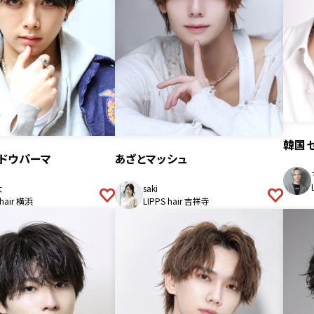
韓国
ャドウパーマ
あざとマッシュ
大
saki
 hair 横浜
LIPPS hair 吉祥寺