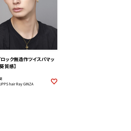
ブロック無造作ツイスパマッ
【葵質感】
葵
LIPPS hair Ray GINZA