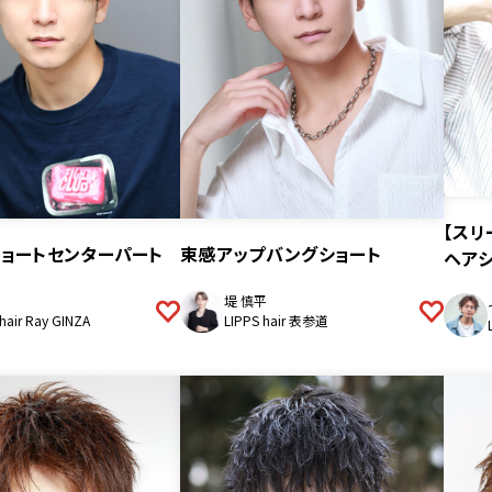
【スリ
ョートセンターパート
束感アップバングショート
ヘア
堤 慎平
hair Ray GINZA
LIPPS hair 表参道