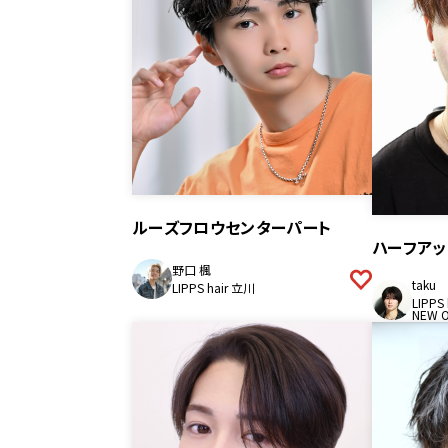
ルーズフロウセンターパート
ハーフアッ
野口 楓
taku
LIPPS hair 立川
LIPP
NEW 