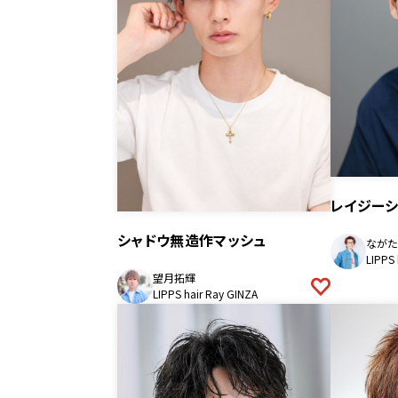
レイジーシ
シャドウ無造作マッシュ
ながた
LIPPS 
望月拓輝
LIPPS hair Ray GINZA