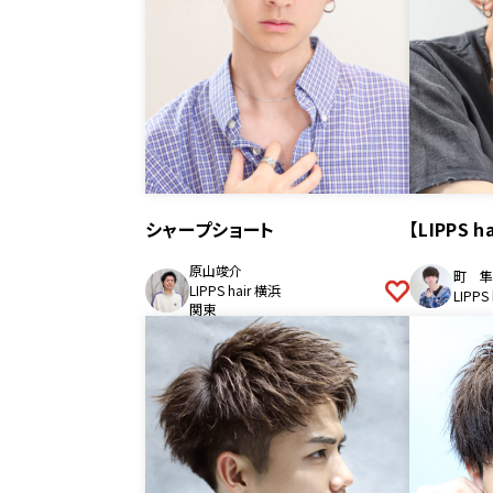
シャープショート
【LIPPS
原山竣介
町 隼
LIPPS hair 横浜
LIPPS
関東