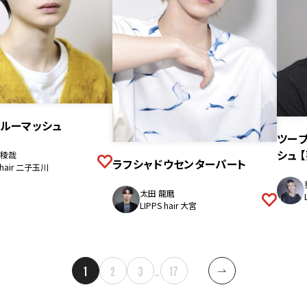
ルーマッシュ
ツー
シュ 
稜哉
ラフシャドウセンターパート
 hair 二子玉川
太田 龍磨
LIPPS hair 大宮
1
2
3
…
17