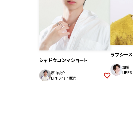
ラフシース
シャドウコンマショート
加藤 
LIPPS
原山竣介
LIPPS hair 横浜
投
稿
ナ