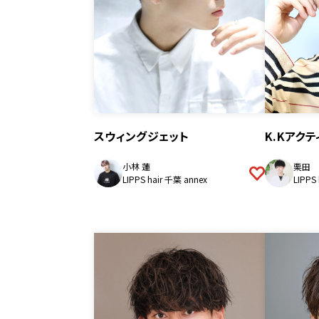
スウィングジェット
K.Kアク
小林 蓮
栗田 
LIPPS hair 千葉 annex
LIPPS