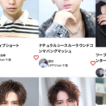
ティブショート
ナチュラルシースルーラウンドコ
ンマバングマッシュ
ツー
浩暉
ンター
 hair 千葉
龍史
LIPPS hair 千葉