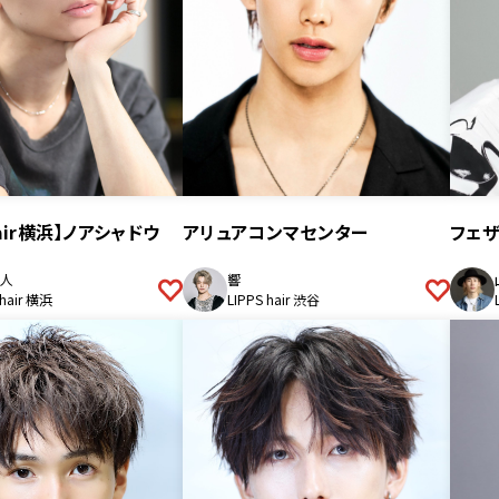
 hair横浜】ノアシャドウ
アリュアコンマセンター
フェ
人
響
 hair 横浜
LIPPS hair 渋谷