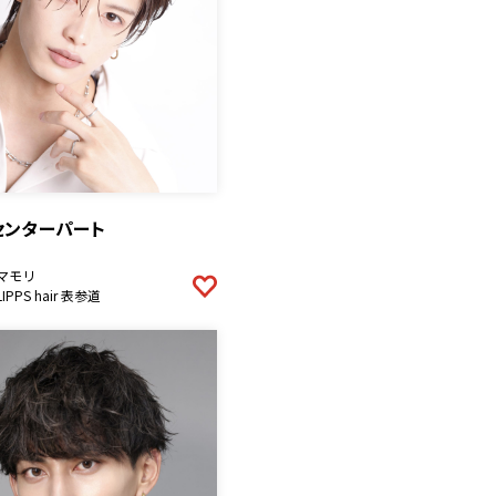
センターパート
マモリ
LIPPS hair 表参道