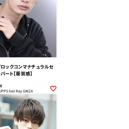
ブロックコンマナチュラルセ
パート【葵質感】
葵
LIPPS hair Ray GINZA