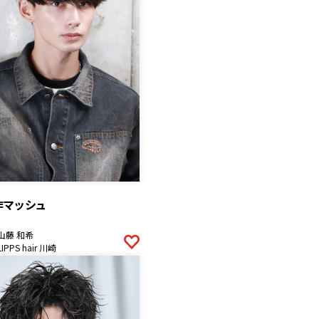
作マッシュ
山藤 和希
LIPPS hair 川崎