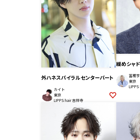
緩めシャ
冨樫亨
外ハネスパイラルセンターパート
東京
LIPPS
カイト
東京
LIPPS hair 吉祥寺