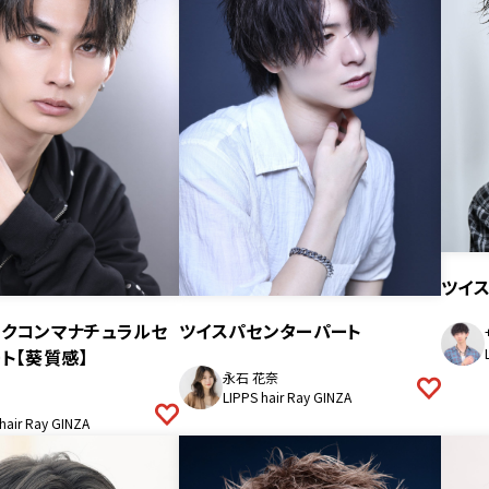
ツイ
ックコンマナチュラルセ
ツイスパセンターパート
ト【葵質感】
永石 花奈
LIPPS hair Ray GINZA
hair Ray GINZA