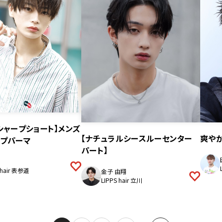
シャープショート】メンズ
【ナチュラルシースルーセンター
爽や
ープパーマ
パート】
 hair 表参道
金子 由翔
LIPPS hair 立川