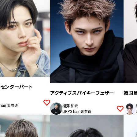
ルセンターパート
アクティブスパイキーフェザー
韓国
 hair 表参道
櫻澤 和宏
LIPPS hair 表参道