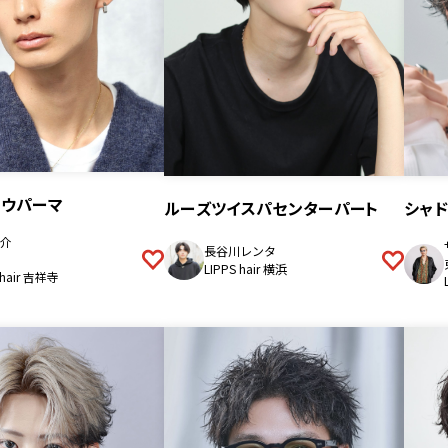
ドウパーマ
ルーズツイスパセンターパート
シャ
介
長谷川レンタ
LIPPS hair 横浜
 hair 吉祥寺