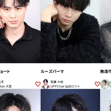
ョート
ルーズパーマ
無造
拓洋
我妻 大地
 hair 大宮
LIPPS hair 仙台ロフト