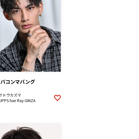
スパコンマバング
サトウカズマ
LIPPS hair Ray GINZA