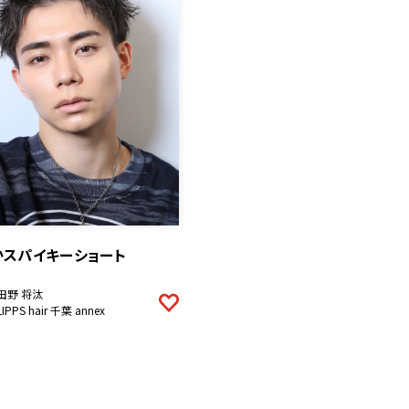
かスパイキーショート
田野 将汰
LIPPS hair 千葉 annex