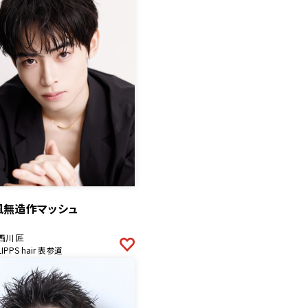
風無造作マッシュ
西川 匠
LIPPS hair 表参道