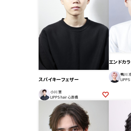
エンドカラ
鴨川 
スパイキーフェザー
LIPPS
小川 慧
LIPPS hair 心斎橋