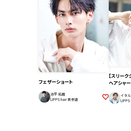
【スリーク
フェザーショート
ヘアシャ
池平 拓磨
イタル
LIPPS hair 表参道
LIPPS