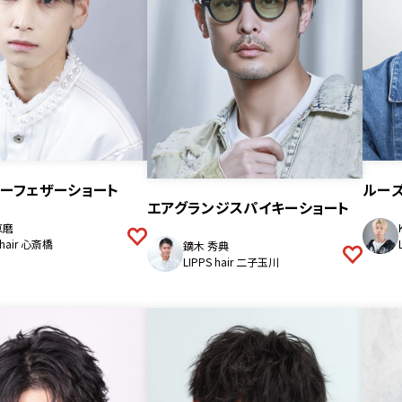
ーフェザーショート
ルー
エアグランジスパイキーショート
凉磨
 hair 心斎橋
鏑木 秀典
LIPPS hair 二子玉川