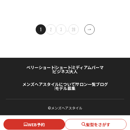
投
1
2
3
…
28
稿
ナ
ビ
ゲー
ベリーショート
ショート
ミディアム
パーマ
ショ
ビジネス
大人
ン
メンズヘアスタイルについて
サロン一覧
ブログ
モデル募集
©メンズヘアスタイル
WEB予約
髪型をさがす