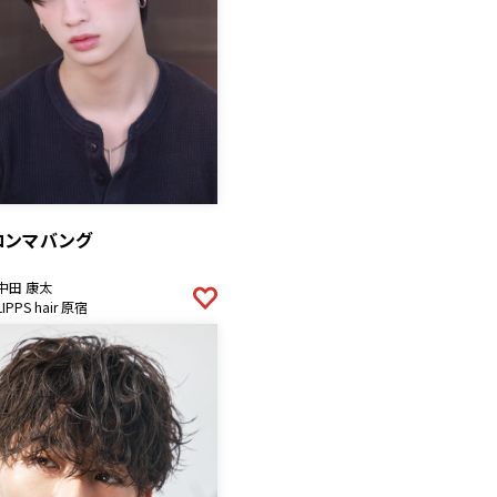
コンマバング
中田 康太
LIPPS hair 原宿