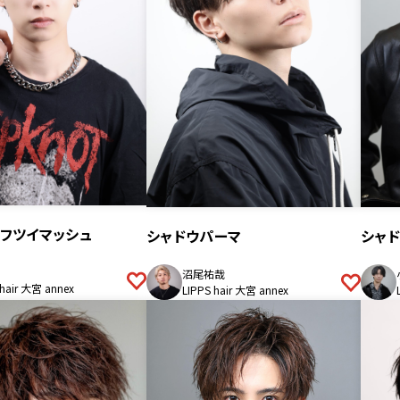
フツイマッシュ
シャドウパーマ
シャ
沼尾祐哉
 hair 大宮 annex
LIPPS hair 大宮 annex