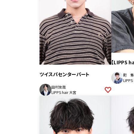
【LIPPS
ツイスパセンターパート
町 隼
LIPPS
田村友哉
LIPPS hair 大宮