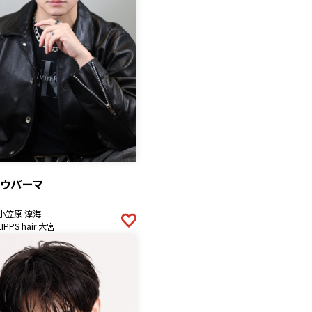
ドウパーマ
小笠原 淳海
LIPPS hair 大宮