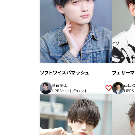
ソフトツイスパマッシュ
フェザーマ
髙石 堪太
山口稔
LIPPS hair 仙台ロフト
LIPPS