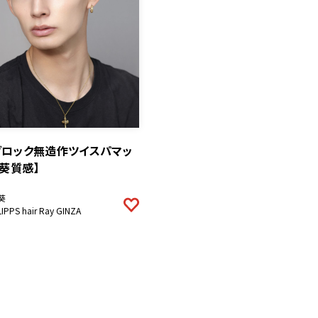
ブロック無造作ツイスパマッ
【葵質感】
葵
LIPPS hair Ray GINZA