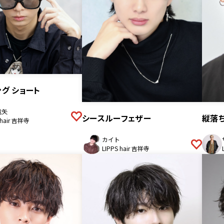
グ ショート
竜矢
シースルーフェザー
縦落
 hair 吉祥寺
カイト
LIPPS hair 吉祥寺