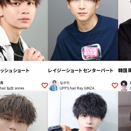
ッシュショート
レイジーショートセンターパート
韓国
貴
ながた
 hair 仙台 annex
LIPPS hair Ray GINZA