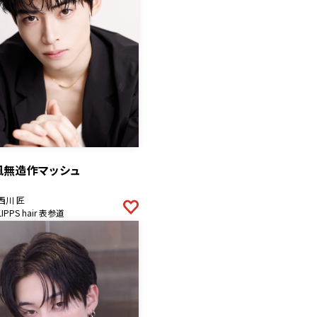
風無造作マッシュ
西川 匠
LIPPS hair 表参道