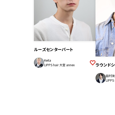
ルーズセンターパート
Keita
ラウンドシ
LIPPS hair 大宮 annex
田村友
LIPPS
投
稿