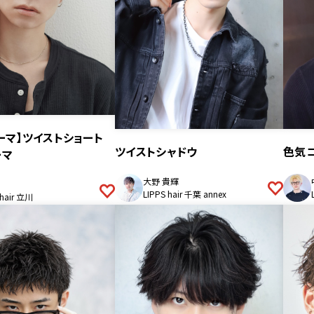
ーマ】ツイストショート
色気
ツイストシャドウ
ーマ
大野 貴輝
LIPPS hair 千葉 annex
 hair 立川