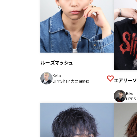
ルーズマッシュ
Keita
エアリーソ
LIPPS hair 大宮 annex
Riku
LIPPS