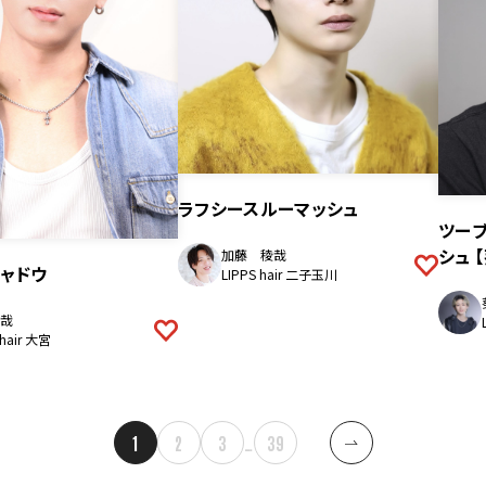
ラフシースルーマッシュ
ツー
シュ 
加藤 稜哉
ャドウ
LIPPS hair 二子玉川
哉
 hair 大宮
1
2
3
…
39