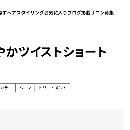
探す
ヘアスタイリング
お気に入り
お気に入り
ブログ
髪型をさがす
掲載サロン募集
やかツイストショート
カラー
パーマ
トリートメント