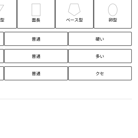
型
面長
ベース型
卵型
普通
硬い
普通
多い
普通
クセ