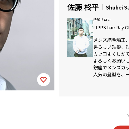
佐藤 柊平
Shuhei S
所属サロン
LIPPS hair Ray 
メンズ縮毛矯正
男らしい短髪、
カッコよくしか
よろしくお願い
銀座でメンズカットが
人気の髪型を、