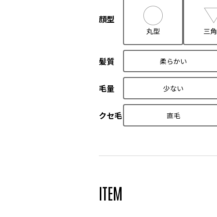
顔型
丸型
三角
髪質
柔らかい
毛量
少ない
クセ毛
直毛
ITEM