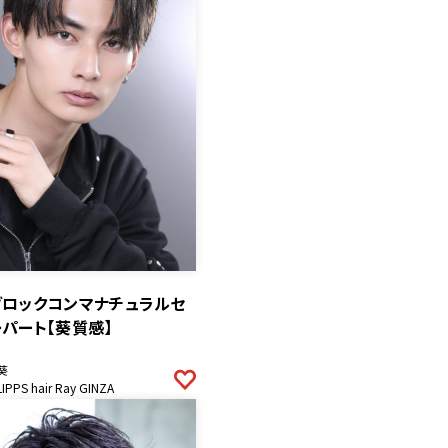
ブロックコンマナチュラルセ
パート【葵質感】
葵
LIPPS hair Ray GINZA