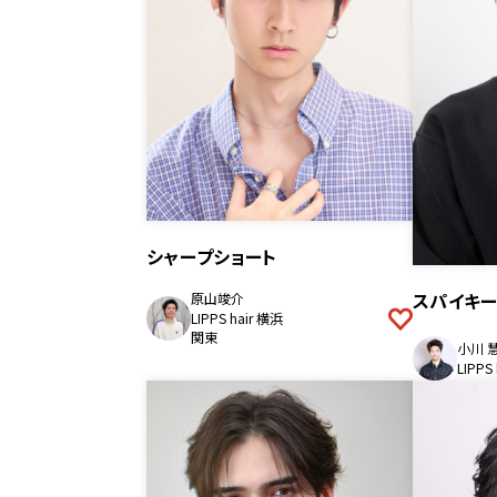
シャープショート
スパイキ
原山竣介
LIPPS hair 横浜
関東
小川 
LIPPS