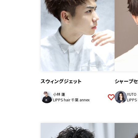
スウィングジェット
シャープ
小林 蓮
YUTO
LIPPS hair 千葉 annex
LIPPS 