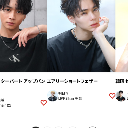
センターパート アップバン
エアリーショートフェザー
韓国
明日斗
LIPPS hair 千葉
直希
 hair 立川