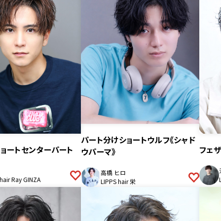
パート分けショートウルフ《シャド
ョートセンターパート
フェ
ウパーマ》
高橋 ヒロ
hair Ray GINZA
LIPPS hair 栄