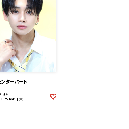
センターパート
くぼた
LIPPS hair 千葉