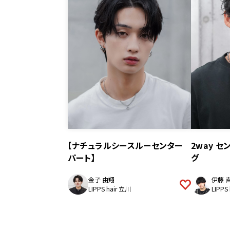
【ナチュラルシースルーセンター
2way 
パート】
グ
金子 由翔
伊藤 
LIPPS hair 立川
LIPPS