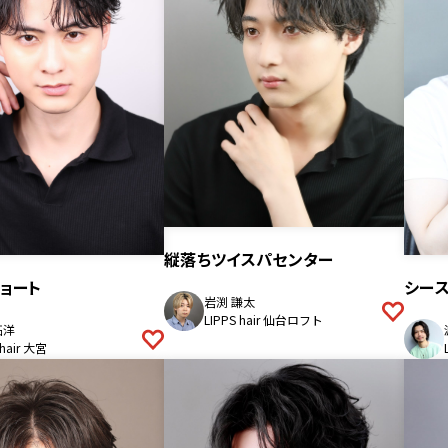
縦落ちツイスパセンター
ョート
シー
岩渕 謙太
LIPPS hair 仙台ロフト
拓洋
 hair 大宮