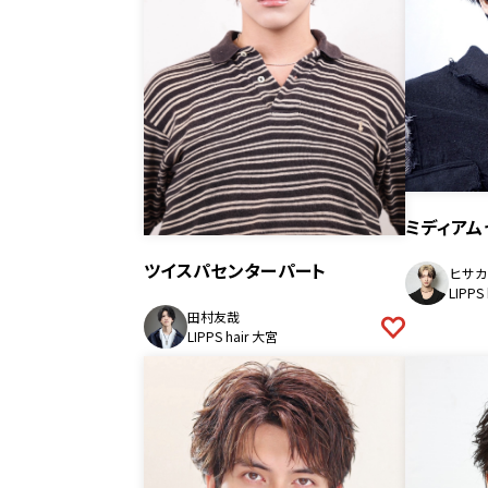
ミディアム
ツイスパセンターパート
ヒサカ
LIPPS
田村友哉
LIPPS hair 大宮