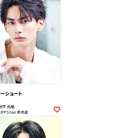
ザーショート
池平 拓磨
LIPPS hair 表参道