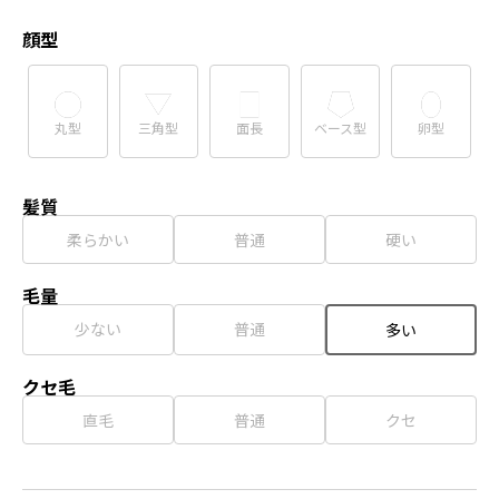
顔型
丸型
三角型
面長
ベース型
卵型
髪質
柔らかい
普通
硬い
毛量
少ない
普通
多い
クセ毛
直毛
普通
クセ