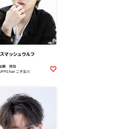
ンスマッシュウルフ
加藤 稜哉
LIPPS hair 二子玉川