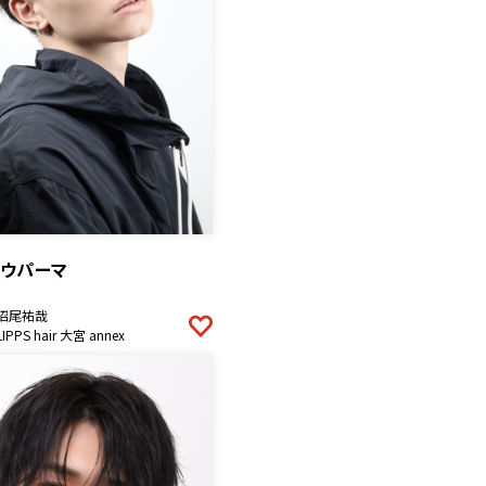
ドウパーマ
沼尾祐哉
LIPPS hair 大宮 annex