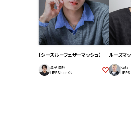
【シースルーフェザーマッシュ】
ルーズマ
金子 由翔
Keita
LIPPS hair 立川
LIPPS
投
稿