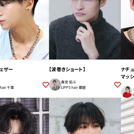
ェザー
【波巻きショート】
ナチ
マッシ
髙安 拓斗
 hair 千葉
LIPPS hair 銀座