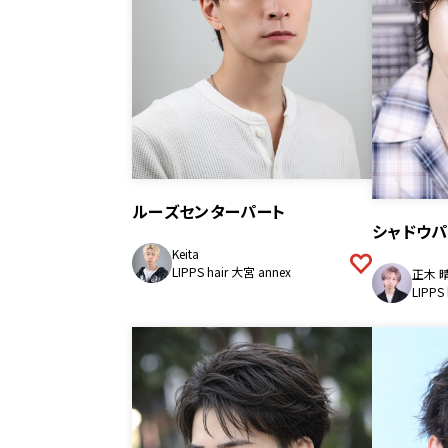
ルーズセンターパート
シャドウパ
Keita
LIPPS hair 大宮 annex
正木 
LIPPS