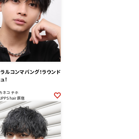
ュラルコンマバング！ラウンド
ュ！
カネコ チホ
LIPPS hair 原宿