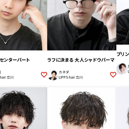
プリ
センターパート
ラフに決まる 大人シャドウパーマ
楓
カネダ
 hair 立川
LIPPS hair 立川