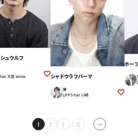
ッシュウルフ
ホー
シャドウラフパーマ
 hair 大宮 annex
廉
LIPPS hair 川崎
1
2
3
…
13