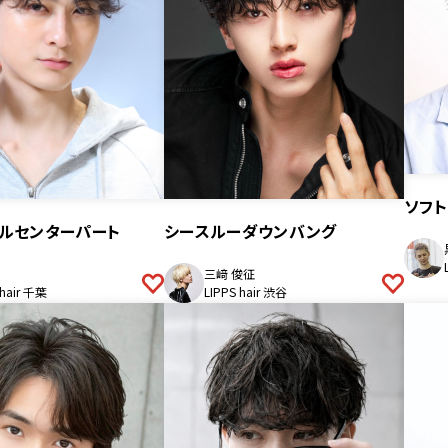
ソフト
ルセンターパート
シースルーダウンバング
三﨑 俊征
 hair 千葉
LIPPS hair 渋谷