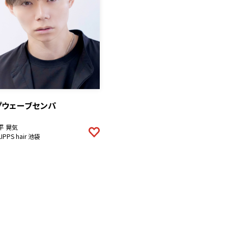
プウェーブセンパ
平 晃気
LIPPS hair 池袋