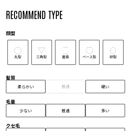
RECOMMEND TYPE
顔型
丸型
三角型
面長
ベース型
卵型
髪質
普通
柔らかい
硬い
毛量
少ない
普通
多い
クセ毛