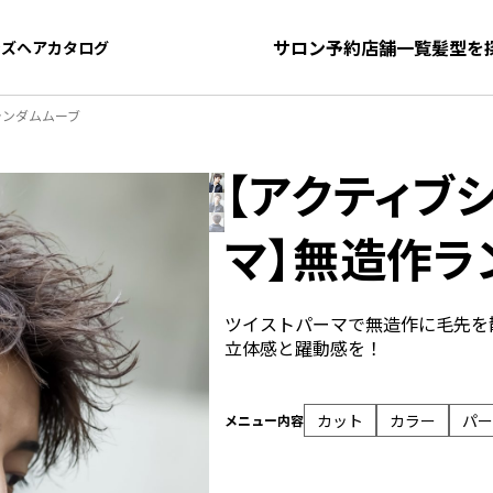
サロン予約
店舗一覧
髪型を
ンズヘアカタログ
ンズヘアカタログ
ランダムムーブ
【アクティブ
マ】無造作ラ
ツイストパーマで無造作に毛先を
立体感と躍動感を！
カット
カラー
パー
メニュー内容