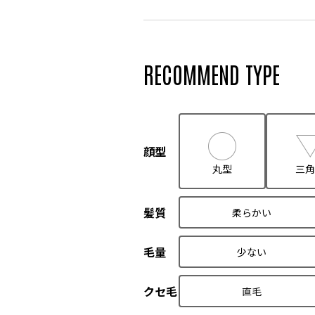
RECOMMEND TYPE
顔型
丸型
三角
髪質
柔らかい
毛量
少ない
クセ毛
直毛