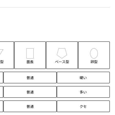
型
面長
ベース型
卵型
普通
硬い
普通
多い
普通
クセ