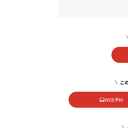
この
WEB予約