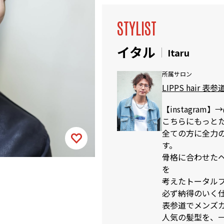
STYLIST
イタル
Itaru
所属サロン
LIPPS hair 表参
【instagram】→@
こちらにもっと
全ての方に全力
す。
骨格に合わせた
を
考えたトータル
必ず納得のいく
表参道でメンズカッ
人気の髪型を、