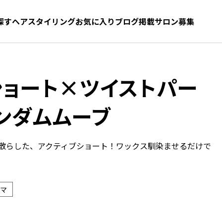
探す
ヘアスタイリング
お気に入り
お気に入り
ブログ
髪型をさがす
掲載サロン募集
ショート×ツイストパー
ンダムムーブ
散らした、アクティブショート！ワックス馴染ませるだけで
マ