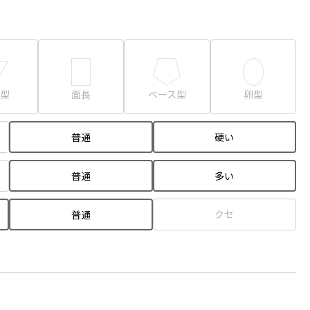
型
面長
ベース型
卵型
普通
硬い
普通
多い
クセ
普通