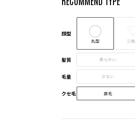
RECOMMEND TYPE
顔型
丸型
三角
髪質
柔らかい
毛量
少ない
クセ毛
直毛