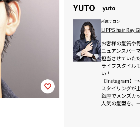
YUTO
yuto
所属サロン
LIPPS hair Ray 
お客様の髪質や
ニュアンスパー
担当させていた
ライフスタイル
い！
【Instagram】→@
スタイリングが
銀座でメンズカットが
人気の髪型を、