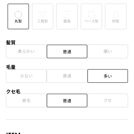
丸型
三角型
面長
ベース型
卵型
髪質
柔らかい
硬い
普通
毛量
少ない
普通
多い
クセ毛
直毛
クセ
普通