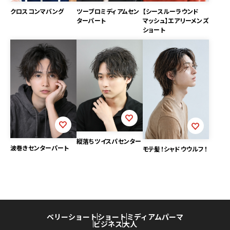
クロスコンマバング
ツーブロミディアムセン
【シースルーラウンド
ターパート
マッシュ】エアリーメンズ
ショート
縦落ちツイスパセンター
波巻きセンターパート
モテ髪！シャドウウルフ！
ベリーショート
ショート
ミディアム
パーマ
ビジネス
大人