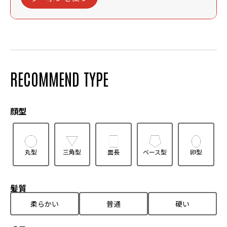
RECOMMEND TYPE
顔型
丸型
三角型
面長
ベース型
卵型
髪質
柔らかい
普通
硬い