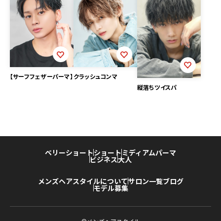
【サーフフェザーパーマ】
クラッシュコンマ
縦落ちツイスパ
ベリーショート
ショート
ミディアム
パーマ
ビジネス
大人
メンズヘアスタイルについて
サロン一覧
ブログ
モデル募集