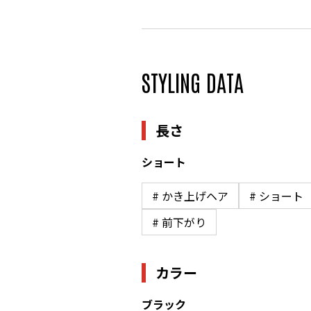
STYLING DATA
長さ
ショート
# かき上げヘア
# ショート
# 前下がり
カラー
ブラック