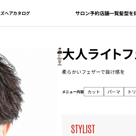
サロン予約
店舗一覧
髪型を
ンズヘアカタログ
ンズヘアカタログ
大人ライトフ
柔らかいフェザーで抜け感を
カット
パーマ
トリ
メニュー内容
STYLIST