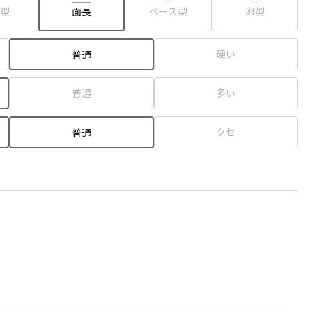
型
面長
ベース型
卵型
硬い
普通
普通
多い
クセ
普通