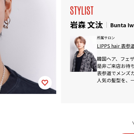
STYLIST
岩森 文汰
Bunta I
所属サロン
LIPPS hair 表参
韓国ヘア、フェ
是非ご来店お待
表参道でメンズカッ
人気の髪型を、