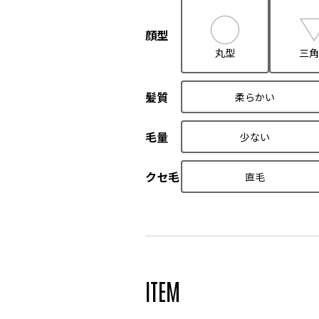
顔型
丸型
三角
髪質
柔らかい
毛量
少ない
クセ毛
直毛
ITEM