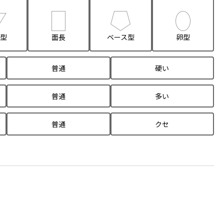
型
面長
ベース型
卵型
普通
硬い
普通
多い
普通
クセ