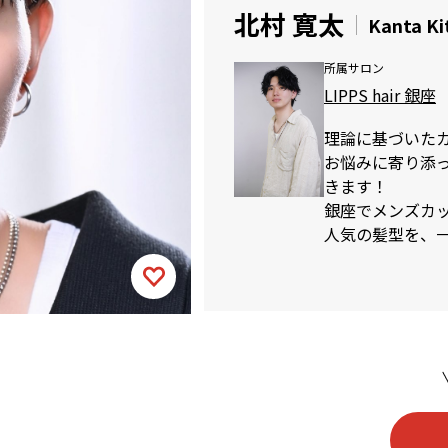
北村 寛太
Kanta K
所属サロン
LIPPS hair 銀座
理論に基づいた
お悩みに寄り添
きます！
銀座でメンズカット
人気の髪型を、