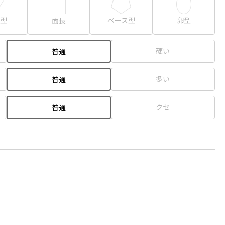
型
面長
ベース型
卵型
硬い
普通
多い
普通
クセ
普通