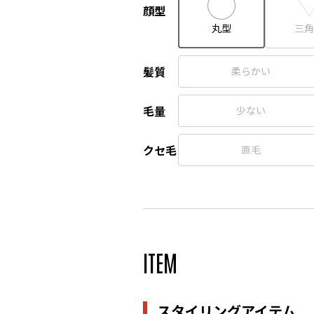
顔型
丸型
三角
髪質
柔らかい
毛量
少ない
クセ毛
直毛
ITEM
スタイリングアイテム