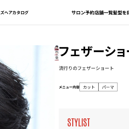
サロン予約
店舗一覧
髪型を
ンズヘアカタログ
ンズヘアカタログ
フェザーショ
流行りのフェザーショート
カット
パーマ
メニュー内容
STYLIST