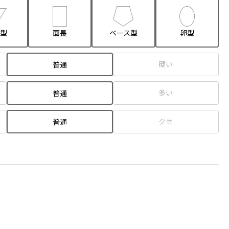
型
面長
ベース型
卵型
硬い
普通
多い
普通
クセ
普通