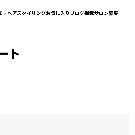
探す
ヘアスタイリング
お気に入り
お気に入り
ブログ
髪型をさがす
掲載サロン募集
ート