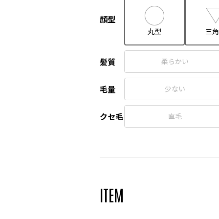
顔型
丸型
三角
髪質
柔らかい
毛量
少ない
クセ毛
直毛
ITEM