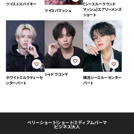
ツイストスパイキー
【シースルーラウンド
マッシュ】エアリーメンズ
ツイスパマッシュ
ショート
シャドウコンマ
ホワイトミルクティーセ
韓流シースルーセンター
ンターパート
パート
ベリーショート
ショート
ミディアム
パーマ
ビジネス
大人