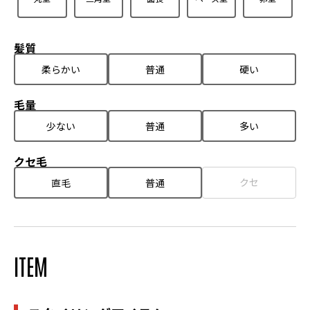
髪質
柔らかい
普通
硬い
毛量
少ない
普通
多い
クセ毛
クセ
直毛
普通
ITEM