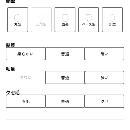
顔型
丸型
三角型
面長
ベース型
卵型
髪質
柔らかい
普通
硬い
毛量
少ない
普通
多い
クセ毛
直毛
普通
クセ