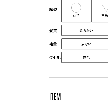
顔型
丸型
三角
髪質
柔らかい
毛量
少ない
クセ毛
直毛
ITEM