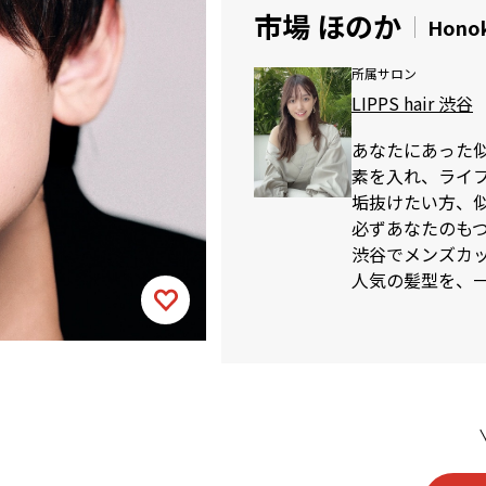
市場 ほのか
Honok
所属サロン
LIPPS hair 渋谷
あなたにあった
素を入れ、ライ
垢抜けたい方、
必ずあなたのも
渋谷でメンズカット
人気の髪型を、