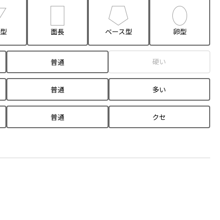
型
面長
ベース型
卵型
硬い
普通
普通
多い
普通
クセ