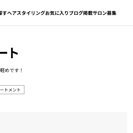
探す
ヘアスタイリング
お気に入り
お気に入り
ブログ
髪型をさがす
掲載サロン募集
ート
で軽めです！
ートメント