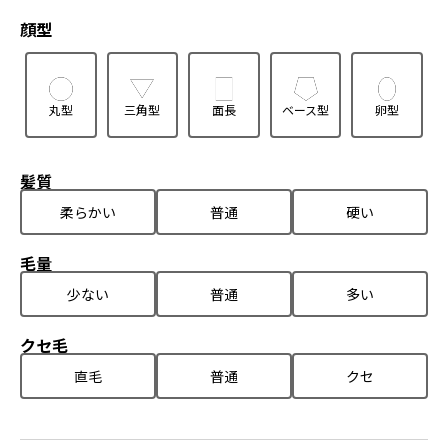
顔型
丸型
三角型
面長
ベース型
卵型
髪質
柔らかい
普通
硬い
毛量
少ない
普通
多い
クセ毛
直毛
普通
クセ