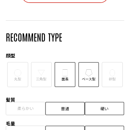
RECOMMEND TYPE
顔型
丸型
三角型
面長
ベース型
卵型
髪質
柔らかい
普通
硬い
毛量