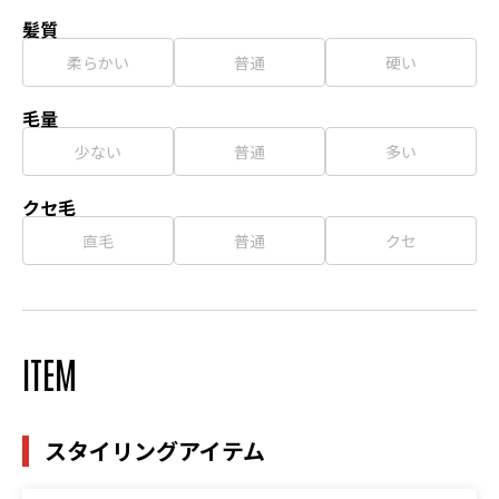
髪質
柔らかい
普通
硬い
毛量
少ない
普通
多い
クセ毛
直毛
普通
クセ
ITEM
スタイリングアイテム