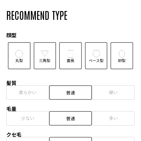
RECOMMEND TYPE
顔型
丸型
三角型
面長
ベース型
卵型
髪質
柔らかい
硬い
普通
毛量
少ない
多い
普通
クセ毛