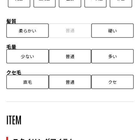
髪質
普通
柔らかい
硬い
毛量
少ない
普通
多い
クセ毛
直毛
普通
クセ
ITEM