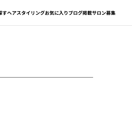
探す
ヘアスタイリング
お気に入り
お気に入り
ブログ
髪型をさがす
掲載サロン募集