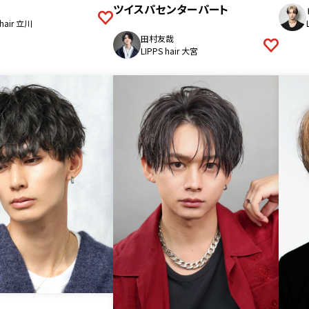
ツイスパセンターパート
 hair 立川
田村友哉
LIPPS hair 大宮