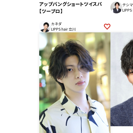
アップバングショートツイスパ
テシマ
【ツーブロ】
LIPPS
カネダ
LIPPS hair 立川