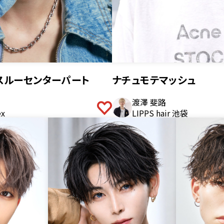
スルーセンターパート
ナチュモテマッシュ
渡澤 斐路
ex
LIPPS hair 池袋