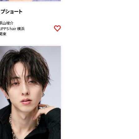
ープショート
原山竣介
LIPPS hair 横浜
関東