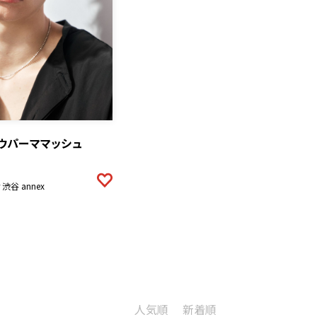
ウパーママッシュ
ir 渋谷 annex
人気順
新着順