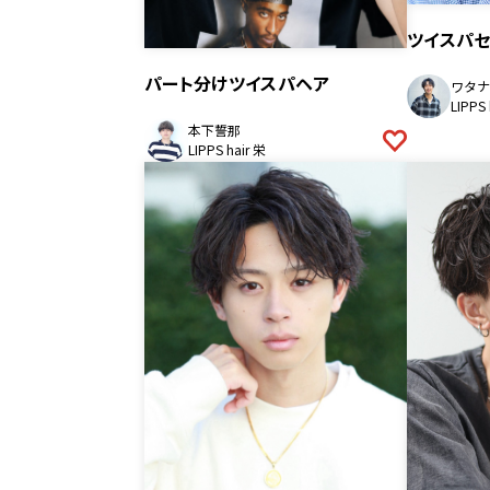
ツイスパ
パート分けツイスパヘア
ワタナ
LIPPS
本下誓那
LIPPS hair 栄