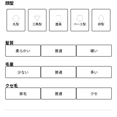
顔型
丸型
三角型
面長
ベース型
卵型
髪質
柔らかい
普通
硬い
毛量
少ない
普通
多い
クセ毛
直毛
普通
クセ