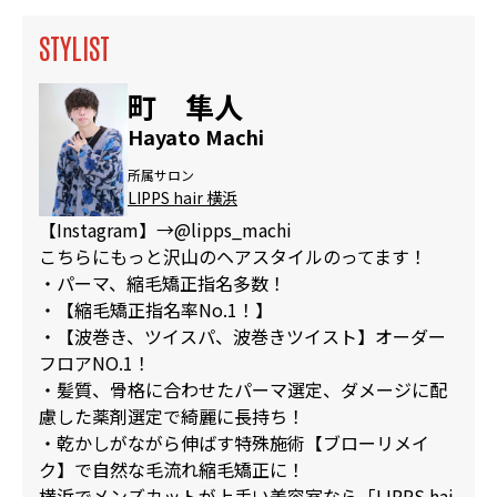
STYLIST
町 隼人
Hayato Machi
所属サロン
LIPPS hair 横浜
【Instagram】→@lipps_machi
こちらにもっと沢山のヘアスタイルのってます！
・パーマ、縮毛矯正指名多数！
・【縮毛矯正指名率No.1！】
・【波巻き、ツイスパ、波巻きツイスト】オーダー
フロアNO.1！
・髪質、骨格に合わせたパーマ選定、ダメージに配
慮した薬剤選定で綺麗に長持ち！
・乾かしがながら伸ばす特殊施術【ブローリメイ
ク】で自然な毛流れ縮毛矯正に！
横浜でメンズカットが上手い美容室なら「LIPPS hai