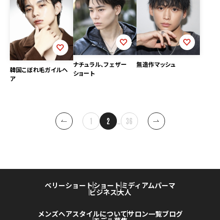
ナチュラル、フェザー
無造作マッシュ
韓国こぼれ毛ガイルヘ
ショート
ア
投
1
2
…
36
稿
ナ
ビ
ゲー
ベリーショート
ショート
ミディアム
パーマ
ショ
ビジネス
大人
ン
メンズヘアスタイルについて
サロン一覧
ブログ