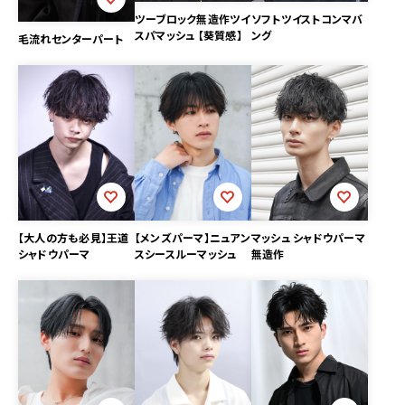
ツーブロック無造作ツイ
ソフトツイストコンマバ
スパマッシュ 【葵質感】
ング
毛流れセンターパート
【大人の方も必見】王道
【メンズパーマ】ニュアン
マッシュ シャドウパーマ
シャドウパーマ
スシースルーマッシュ
無造作