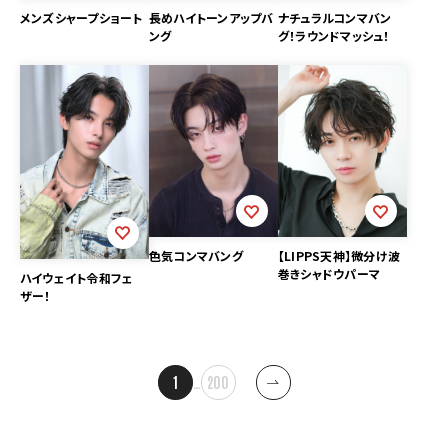
メンズシャープショート
長めハイトーンアップバ
ナチュラルコンマバン
ング
グ！ラウンドマッシュ！
色気コンマバング
【LIPPS天神】微分け波
巻きシャドウパーマ
ハイウェイト令和フェ
ザー！
投
1
…
200
稿
ナ