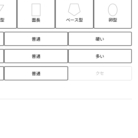
型
面長
ベース型
卵型
普通
硬い
普通
多い
クセ
普通