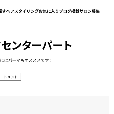
探す
ヘアスタイリング
お気に入り
お気に入り
ブログ
髪型をさがす
掲載サロン募集
マセンターパート
方にはパーマもオススメです！
ートメント