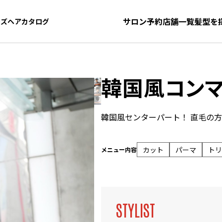
サロン予約
店舗一覧
髪型を
ンズヘアカタログ
ンズヘアカタログ
韓国風コン
韓国風センターパート！ 直毛の
カット
パーマ
トリ
メニュー内容
STYLIST