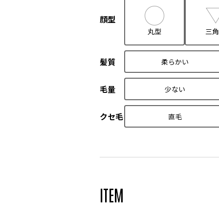
顔型
丸型
三角
髪質
柔らかい
毛量
少ない
クセ毛
直毛
ITEM