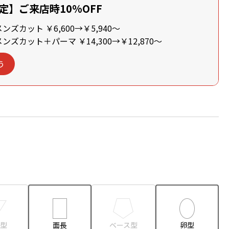
定】ご来店時10%OFF
ズカット ￥6,600→￥5,940～
ズカット＋パーマ ￥14,300→￥12,870～
う
型
面長
ベース型
卵型