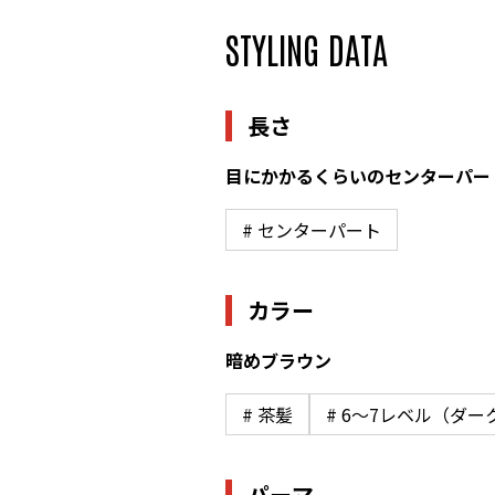
STYLING DATA
長さ
目にかかるくらいのセンターパー
# センターパート
カラー
暗めブラウン
# 茶髪
# 6〜7レベル（ダ
パーマ