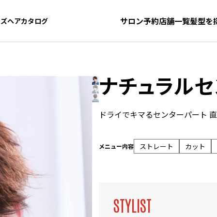
サロン予約
店舗一覧
髪型を
ンズヘアカタログ
ンズヘアカタログ
ナチュラルセ
ドライでキマるセンターパート 
ストレート
カット
メニュー内容
STYLIST