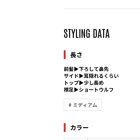
STYLING DATA
長さ
前髪▶︎下ろして鼻先
サイド▶︎耳隠れるくらい
トップ▶︎少し長め
襟足▶︎ショートウルフ
# ミディアム
カラー