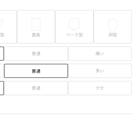
型
面長
ベース型
卵型
普通
硬い
多い
普通
普通
クセ