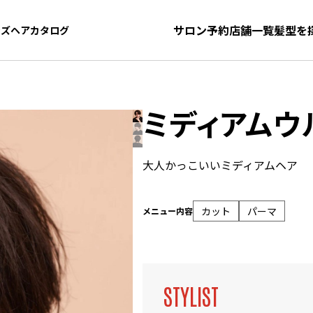
サロン予約
店舗一覧
髪型を
ンズヘアカタログ
ンズヘアカタログ
ミディアムウ
大人かっこいいミディアムヘア
カット
パーマ
メニュー内容
STYLIST