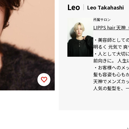
Leo
Leo Takahashi
所属サロン
LIPPS hair 天
・美容師として
明るく 元気で 
・人として大切
前向きに。 人生
・お客様へのメ
髪も容姿も心も
天神でメンズカット
人気の髪型を、