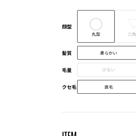
顔型
丸型
三角
髪質
柔らかい
毛量
少ない
クセ毛
直毛
ITEM