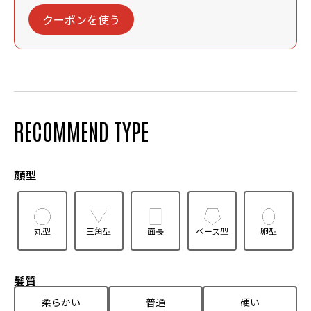
クーポンを使う
RECOMMEND TYPE
顔型
丸型
三角型
面長
ベース型
卵型
髪質
柔らかい
普通
硬い