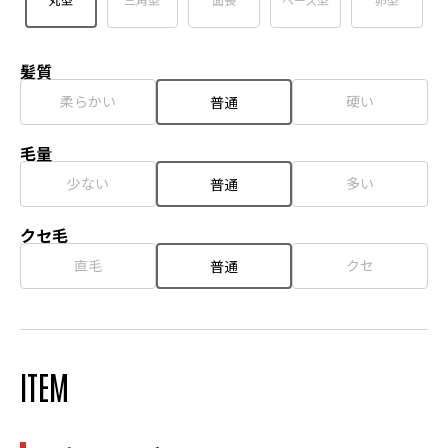
髪質
柔らかい
硬い
普通
毛量
少ない
多い
普通
クセ毛
直毛
クセ
普通
ITEM