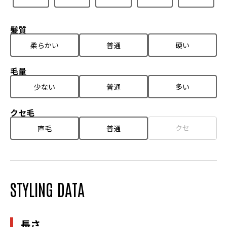
髪質
柔らかい
普通
硬い
毛量
少ない
普通
多い
クセ毛
クセ
直毛
普通
STYLING DATA
長さ