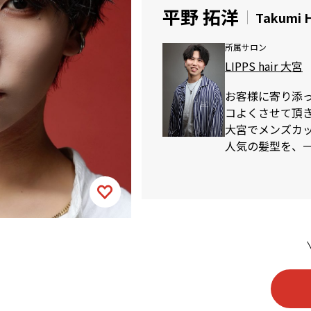
平野 拓洋
Takumi H
所属サロン
LIPPS hair 大宮
お客様に寄り添
コよくさせて頂
大宮でメンズカット
人気の髪型を、