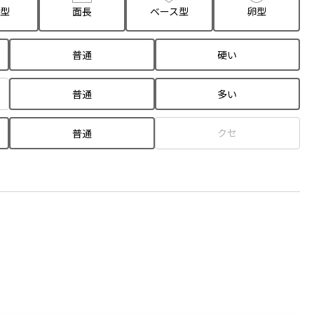
型
面長
ベース型
卵型
普通
硬い
普通
多い
クセ
普通