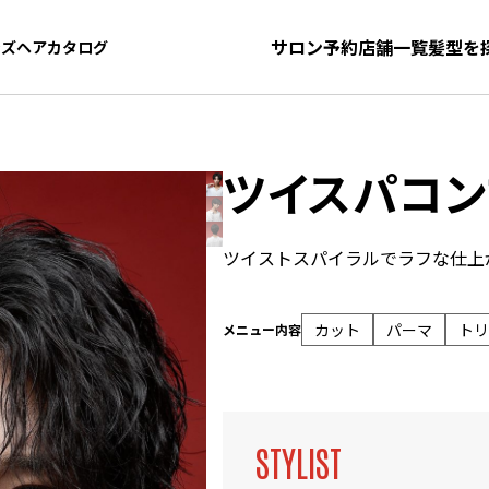
サロン予約
店舗一覧
髪型を
ンズヘアカタログ
ンズヘアカタログ
ツイスパコン
ツイストスパイラルでラフな仕上
カット
パーマ
トリ
メニュー内容
STYLIST