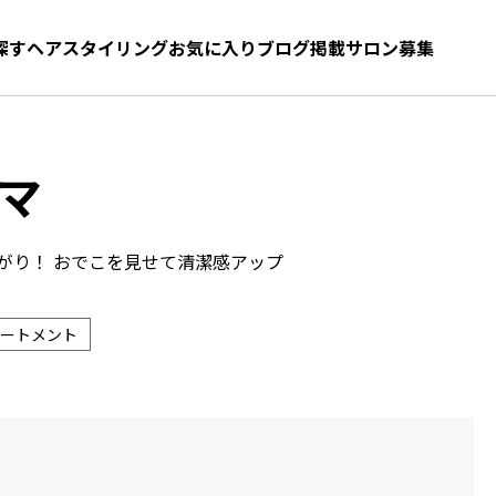
探す
ヘアスタイリング
お気に入り
お気に入り
ブログ
髪型をさがす
掲載サロン募集
マ
がり！ おでこを見せて清潔感アップ
ートメント