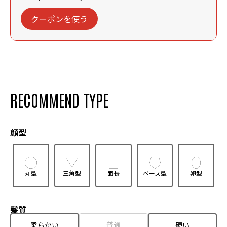
クーポンを使う
RECOMMEND TYPE
顔型
丸型
三角型
面長
ベース型
卵型
髪質
普通
柔らかい
硬い