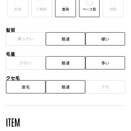
丸型
三角型
面長
ベース型
卵型
髪質
柔らかい
普通
硬い
毛量
少ない
普通
多い
クセ毛
クセ
直毛
普通
ITEM