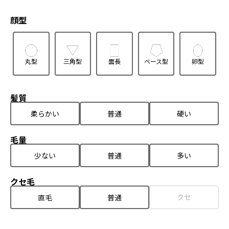
顔型
丸型
三角型
面長
ベース型
卵型
髪質
柔らかい
普通
硬い
毛量
少ない
普通
多い
クセ毛
クセ
直毛
普通