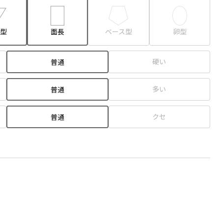
型
面長
ベース型
卵型
硬い
普通
多い
普通
クセ
普通