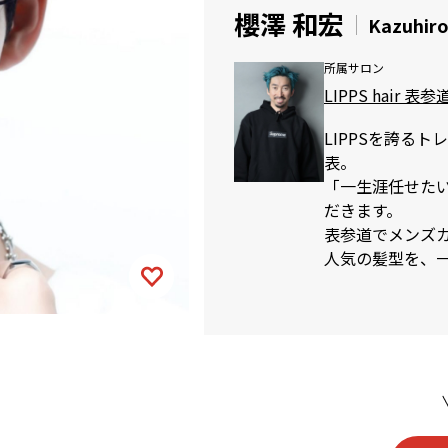
櫻澤 和宏
Kazuhir
所属サロン
LIPPS hair 表参
LIPPSを誇る
表。
「一生涯任せた
だきます。
表参道でメンズカッ
人気の髪型を、