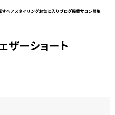
探す
ヘアスタイリング
お気に入り
お気に入り
ブログ
髪型をさがす
掲載サロン募集
ェザーショート