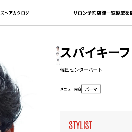
サロン予約
店舗一覧
髪型を
ンズヘアカタログ
ンズヘアカタログ
スパイキーフ
韓国センターパート
パーマ
メニュー内容
STYLIST