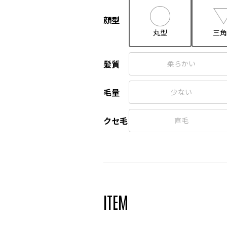
顔型
丸型
三角
髪質
柔らかい
毛量
少ない
クセ毛
直毛
ITEM