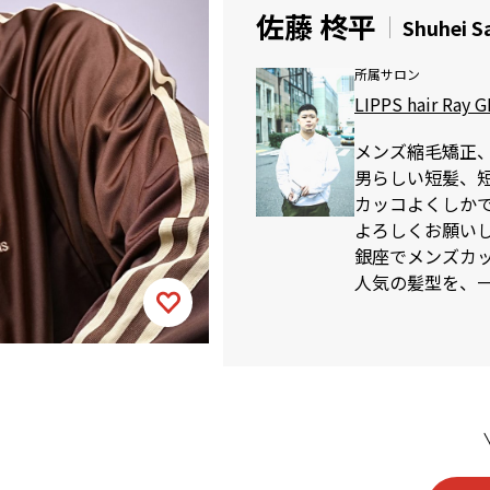
佐藤 柊平
Shuhei S
所属サロン
LIPPS hair Ray 
メンズ縮毛矯正
男らしい短髪、
カッコよくしか
よろしくお願い
銀座でメンズカットが
人気の髪型を、