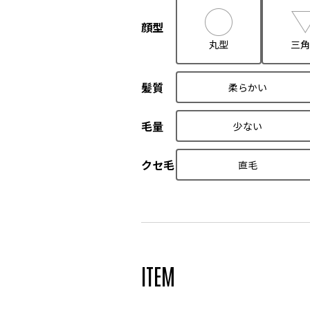
顔型
丸型
三角
髪質
柔らかい
毛量
少ない
クセ毛
直毛
ITEM