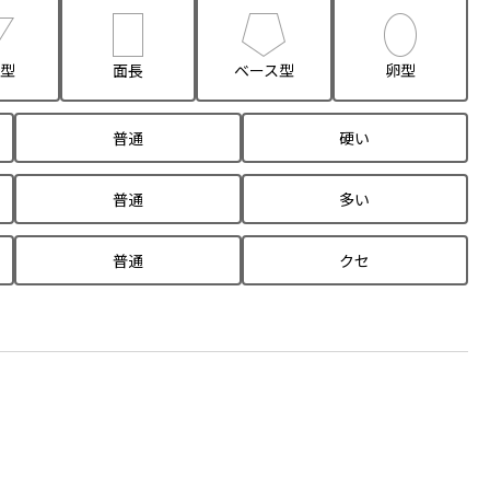
型
面長
ベース型
卵型
普通
硬い
普通
多い
普通
クセ