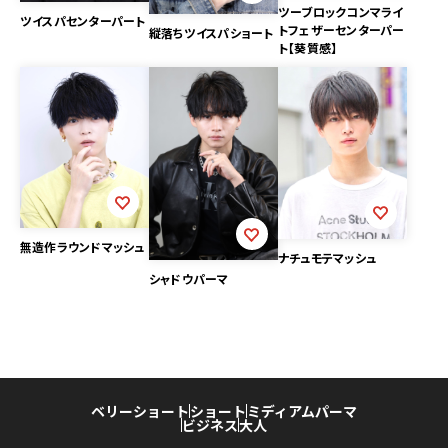
ツーブロックコンマライ
ツイスパセンターパート
トフェザーセンターパー
縦落ちツイスパショート
ト【葵質感】
無造作ラウンドマッシュ
ナチュモテマッシュ
シャドウパーマ
ベリーショート
ショート
ミディアム
パーマ
ビジネス
大人