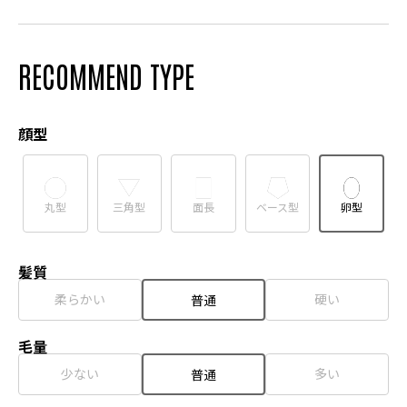
RECOMMEND TYPE
顔型
丸型
三角型
面長
ベース型
卵型
髪質
柔らかい
硬い
普通
毛量
少ない
多い
普通