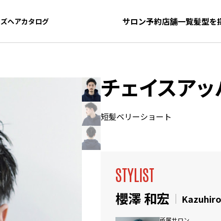
サロン予約
店舗一覧
髪型を
ンズヘアカタログ
ンズヘアカタログ
チェイスアッ
短髪ベリーショート
STYLIST
櫻澤 和宏
Kazuhir
所属サロン