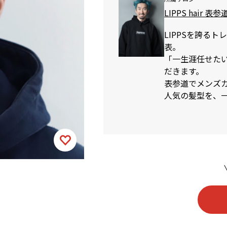
LIPPS hair 表参
LIPPSを誇る
表。
「一生涯任せた
だきます。
表参道でメンズカッ
人気の髪型を、