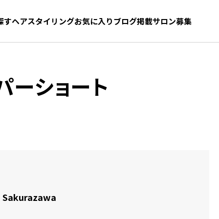
探す
ヘアスタイリング
お気に入り
お気に入り
ブログ
髪型をさがす
掲載サロン募集
パーショート
o Sakurazawa