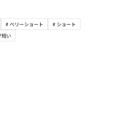
# ベリーショート
# ショート
が短い