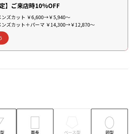
定】ご来店時10%OFF
ズカット ￥6,600→￥5,940～
ズカット＋パーマ ￥14,300→￥12,870～
う
型
面長
ベース型
卵型