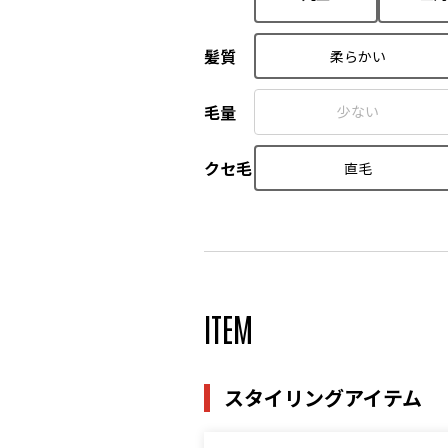
髪質
柔らかい
毛量
少ない
クセ毛
直毛
ITEM
スタイリングアイテム