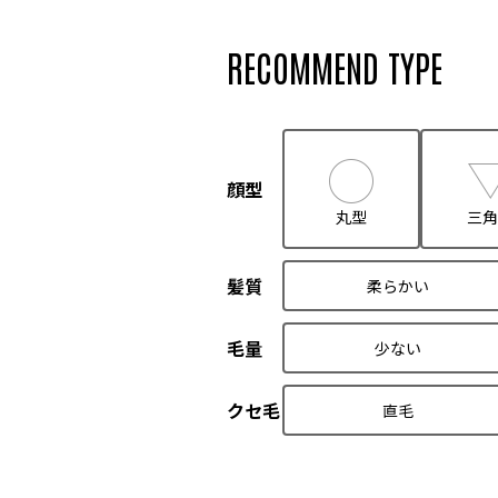
RECOMMEND TYPE
顔型
丸型
三角
髪質
柔らかい
毛量
少ない
クセ毛
直毛