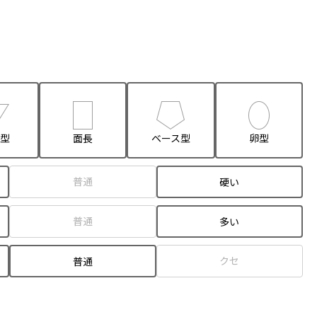
型
面長
ベース型
卵型
普通
硬い
普通
多い
クセ
普通