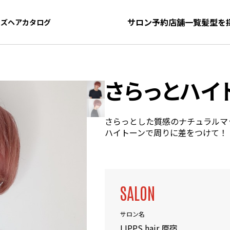
サロン予約
店舗一覧
髪型を
ンズヘアカタログ
ンズヘアカタログ
さらっとハイ
さらっとした質感のナチュラルマ
ハイトーンで周りに差をつけて！
SALON
サロン名
LIPPS hair 原宿