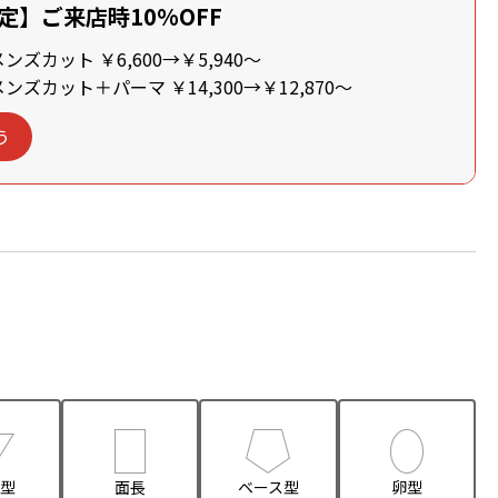
定】ご来店時10%OFF
ズカット ￥6,600→￥5,940～
ズカット＋パーマ ￥14,300→￥12,870～
う
型
面長
ベース型
卵型