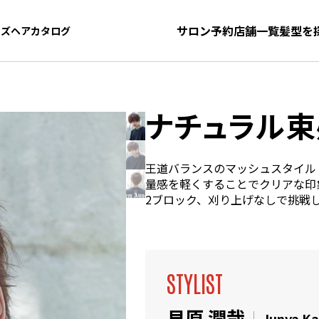
サロン予約
店舗一覧
髪型を
ンズヘアカタログ
ンズヘアカタログ
ナチュラル束
王道バランスのマッシュスタイル
量感を軽くすることでクリアな印
2ブロック、刈り上げなしで挑戦
STYLIST
貝原 潤哉
Junya Ka