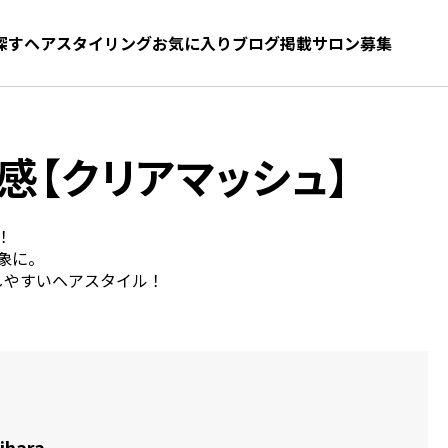
探す
ヘアスタイリング
お気に入り
お気に入り
ブログ
髪型をさがす
掲載サロン募集
感【クリアマッシュ】
！
象に。
しやすいヘアスタイル！
ihara