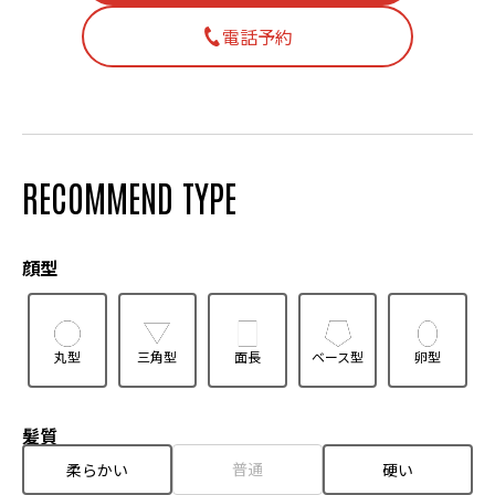
電話予約
RECOMMEND TYPE
顔型
丸型
三角型
面長
ベース型
卵型
髪質
普通
柔らかい
硬い