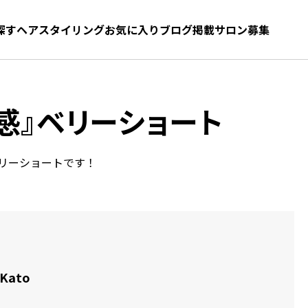
探す
ヘアスタイリング
お気に入り
お気に入り
ブログ
髪型をさがす
掲載サロン募集
感』ベリーショート
リーショートです！
 Kato