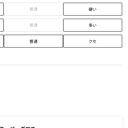
普通
硬い
普通
多い
普通
クセ