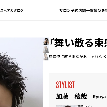
サロン予約
店舗一覧
髪型を
ンズヘアカタログ
ンズヘアカタログ
『舞い散る束
無造作に散る束感がおしゃれなベ
STYLIST
加藤 稜哉
Ryoya
所属サロン