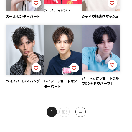
シースルマッシュ
シャドウ無造作マッシュ
カールセンターパート
パート分けショートウル
ツイスパコンマバング
レイジーショートセン
フ《シャドウパーマ》
ターパート
投
1
…
205
稿
ナ